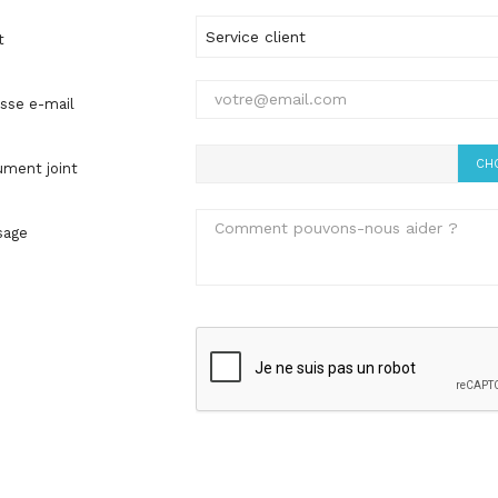
t
sse e-mail
CHO
ment joint
sage