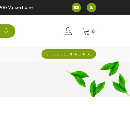
200 Valserhône​
0
SITE DE L'ENTREPRISE