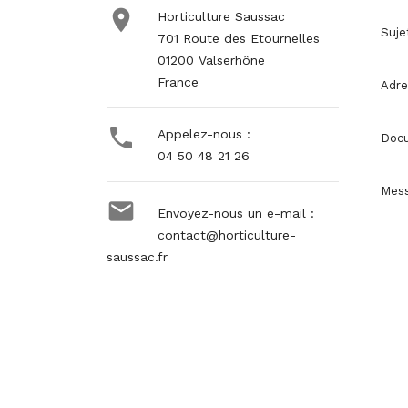

Horticulture Saussac
Suje
701 Route des Etournelles
01200 Valserhône
France
Adre

Appelez-nous :
Docu
04 50 48 21 26
Mes

Envoyez-nous un e-mail :
contact@horticulture-
saussac.fr