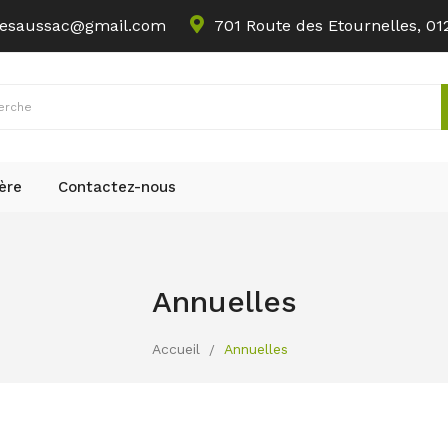
uresaussac@gmail.com
701 Route des Etournelles, 01
ère
Contactez-nous
Annuelles
Accueil
Annuelles