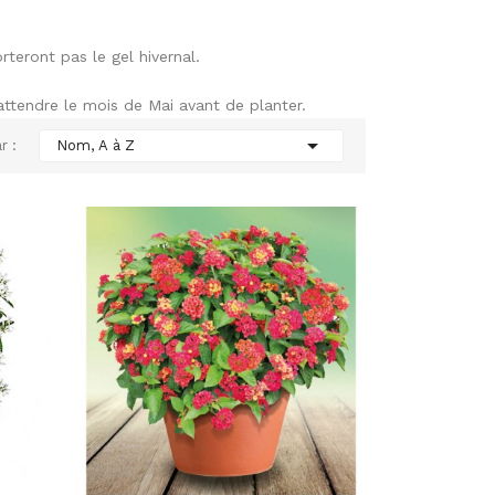
rteront pas le gel hivernal.
'attendre le mois de Mai avant de planter.

r :
Nom, A à Z