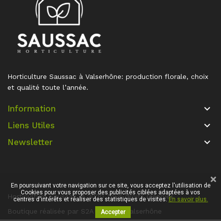
Horticulture Saussac à Valserhône: production florale, choix
et qualité toute l’année.
keyboard_arrow_down
Information
keyboard_arrow_down
Liens Utiles
keyboard_arrow_down
Newsletter
En poursuivant votre navigation sur ce site, vous acceptez l'utilisation de
Cookies pour vous proposer des publicités ciblées adaptées à vos
Horticulture Saussac © 2020 Tous droits réservés
centres d'intérêts et réaliser des statistiques de visites.
En savoir plus.
Boutique réalisée par S2A Solution Valserhône
Accepter